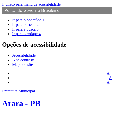
Ir direto para menu de acessibilidade.
Portal do Governo Brasileiro
Ir para o conteúdo
1
Ir para o menu
2
Ir para a busca
3
Ir para o rodapé
4
Opções de acessibilidade
Acessibilidade
Alto contraste
Mapa do site
A+
A
A-
Prefeitura Municipal
Arara - PB