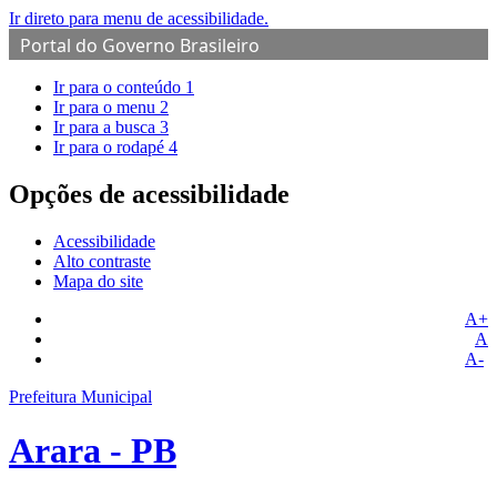
Ir direto para menu de acessibilidade.
Portal do Governo Brasileiro
Ir para o conteúdo
1
Ir para o menu
2
Ir para a busca
3
Ir para o rodapé
4
Opções de acessibilidade
Acessibilidade
Alto contraste
Mapa do site
A+
A
A-
Prefeitura Municipal
Arara - PB