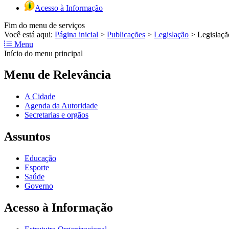
Acesso à Informação
Fim do menu de serviços
Você está aqui:
Página inicial
>
Publicações
>
Legislação
>
Legislaç
Menu
Início do menu principal
Menu de Relevância
A Cidade
Agenda da Autoridade
Secretarias e orgãos
Assuntos
Educação
Esporte
Saúde
Governo
Acesso à Informação