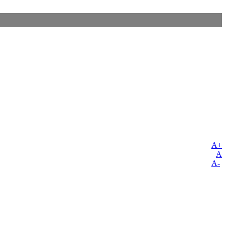
A+
A
A-