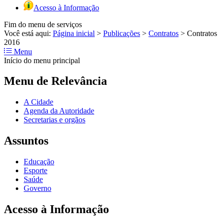
Acesso à Informação
Fim do menu de serviços
Você está aqui:
Página inicial
>
Publicações
>
Contratos
>
Contratos
2016
Menu
Início do menu principal
Menu de Relevância
A Cidade
Agenda da Autoridade
Secretarias e orgãos
Assuntos
Educação
Esporte
Saúde
Governo
Acesso à Informação