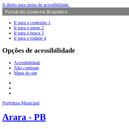
Ir direto para menu de acessibilidade.
Portal do Governo Brasileiro
Ir para o conteúdo
1
Ir para o menu
2
Ir para a busca
3
Ir para o rodapé
4
Opções de acessibilidade
Acessibilidade
Alto contraste
Mapa do site
Prefeitura Municipal
Arara - PB