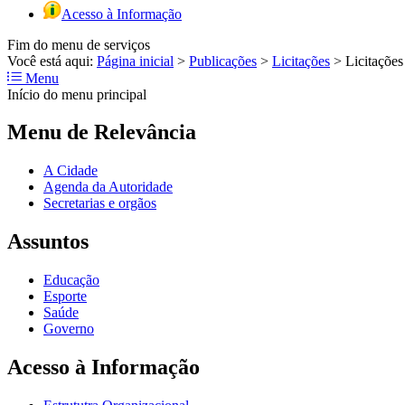
Acesso à Informação
Fim do menu de serviços
Você está aqui:
Página inicial
>
Publicações
>
Licitações
>
Licitaçõe
Menu
Início do menu principal
Menu de Relevância
A Cidade
Agenda da Autoridade
Secretarias e orgãos
Assuntos
Educação
Esporte
Saúde
Governo
Acesso à Informação