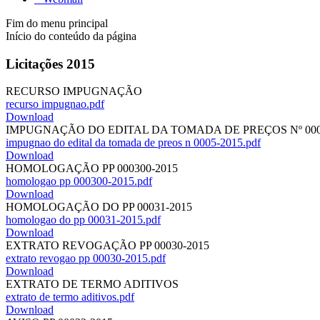
Fim do menu principal
Início do conteúdo da página
Licitações 2015
RECURSO IMPUGNAÇÃO
recurso impugnao.pdf
Download
IMPUGNAÇÃO DO EDITAL DA TOMADA DE PREÇOS Nº 000
impugnao do edital da tomada de preos n 0005-2015.pdf
Download
HOMOLOGAÇÃO PP 000300-2015
homologao pp 000300-2015.pdf
Download
HOMOLOGAÇÃO DO PP 00031-2015
homologao do pp 00031-2015.pdf
Download
EXTRATO REVOGAÇÃO PP 00030-2015
extrato revogao pp 00030-2015.pdf
Download
EXTRATO DE TERMO ADITIVOS
extrato de termo aditivos.pdf
Download