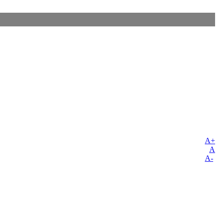
A+
A
A-