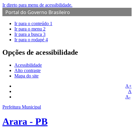
Ir direto para menu de acessibilidade.
Portal do Governo Brasileiro
Ir para o conteúdo
1
Ir para o menu
2
Ir para a busca
3
Ir para o rodapé
4
Opções de acessibilidade
Acessibilidade
Alto contraste
Mapa do site
A+
A
A-
Prefeitura Municipal
Arara - PB