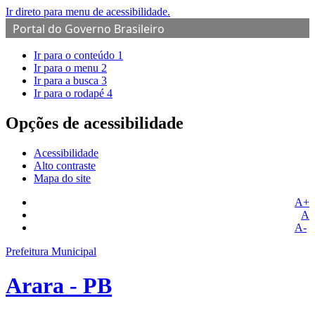
Ir direto para menu de acessibilidade.
Portal do Governo Brasileiro
Ir para o conteúdo
1
Ir para o menu
2
Ir para a busca
3
Ir para o rodapé
4
Opções de acessibilidade
Acessibilidade
Alto contraste
Mapa do site
A+
A
A-
Prefeitura Municipal
Arara - PB