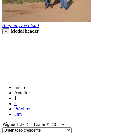
Ampliar
Download
Modal header
×
Início
Anterior
1
2
Próximo
Fim
Página 1 de 2 Exibir #