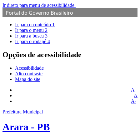
Ir direto para menu de acessibilidade.
Portal do Governo Brasileiro
Ir para o conteúdo
1
Ir para o menu
2
Ir para a busca
3
Ir para o rodapé
4
Opções de acessibilidade
Acessibilidade
Alto contraste
Mapa do site
A+
A
A-
Prefeitura Municipal
Arara - PB