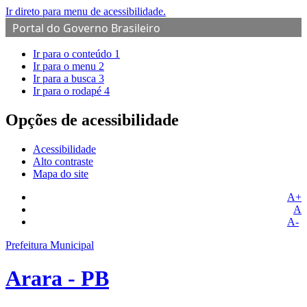
Ir direto para menu de acessibilidade.
Portal do Governo Brasileiro
Ir para o conteúdo
1
Ir para o menu
2
Ir para a busca
3
Ir para o rodapé
4
Opções de acessibilidade
Acessibilidade
Alto contraste
Mapa do site
A+
A
A-
Prefeitura Municipal
Arara - PB