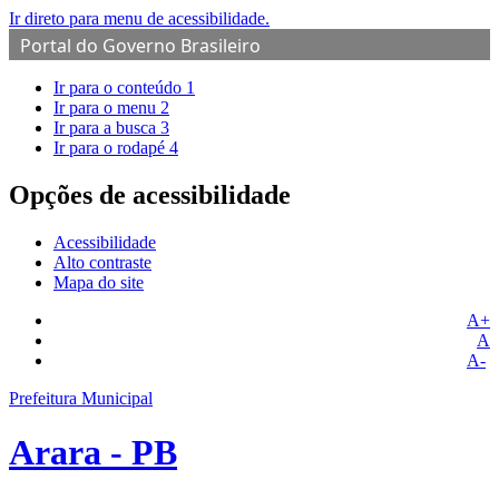
Ir direto para menu de acessibilidade.
Portal do Governo Brasileiro
Ir para o conteúdo
1
Ir para o menu
2
Ir para a busca
3
Ir para o rodapé
4
Opções de acessibilidade
Acessibilidade
Alto contraste
Mapa do site
A+
A
A-
Prefeitura Municipal
Arara - PB