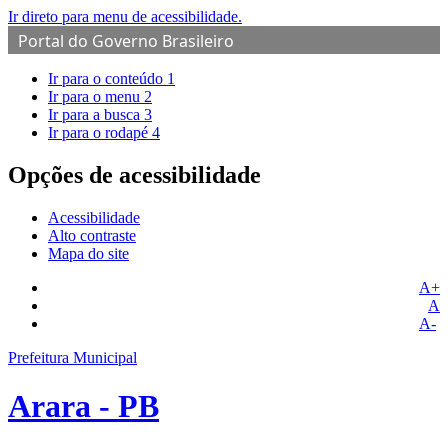
Ir direto para menu de acessibilidade.
Portal do Governo Brasileiro
Ir para o conteúdo
1
Ir para o menu
2
Ir para a busca
3
Ir para o rodapé
4
Opções de acessibilidade
Acessibilidade
Alto contraste
Mapa do site
A+
A
A-
Prefeitura Municipal
Arara - PB