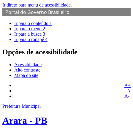
Ir direto para menu de acessibilidade.
Portal do Governo Brasileiro
Ir para o conteúdo
1
Ir para o menu
2
Ir para a busca
3
Ir para o rodapé
4
Opções de acessibilidade
Acessibilidade
Alto contraste
Mapa do site
A+
A
A-
Prefeitura Municipal
Arara - PB