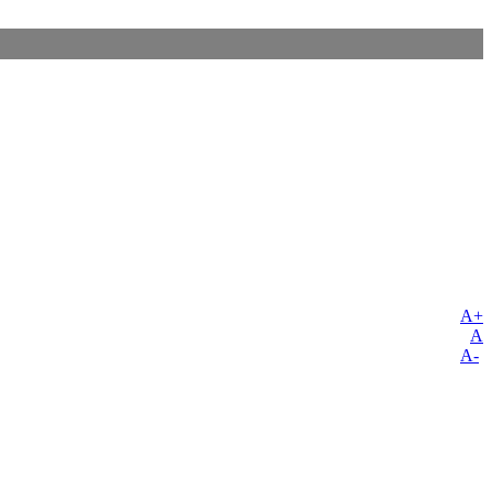
A+
A
A-