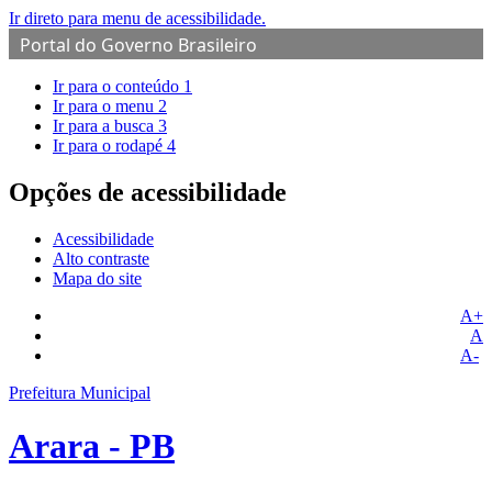
Ir direto para menu de acessibilidade.
Portal do Governo Brasileiro
Ir para o conteúdo
1
Ir para o menu
2
Ir para a busca
3
Ir para o rodapé
4
Opções de acessibilidade
Acessibilidade
Alto contraste
Mapa do site
A+
A
A-
Prefeitura Municipal
Arara - PB