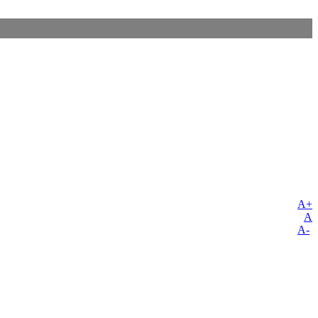
A+
A
A-