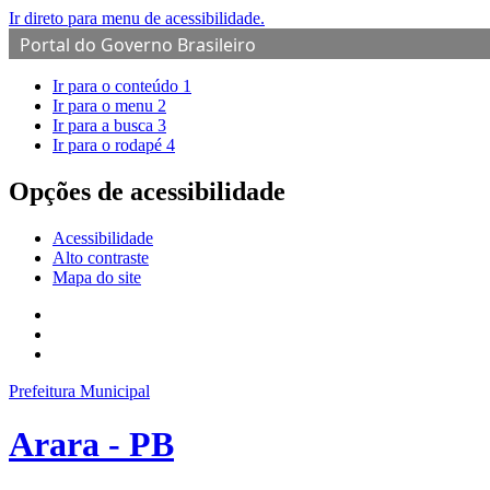
Ir direto para menu de acessibilidade.
Portal do Governo Brasileiro
Ir para o conteúdo
1
Ir para o menu
2
Ir para a busca
3
Ir para o rodapé
4
Opções de acessibilidade
Acessibilidade
Alto contraste
Mapa do site
Prefeitura Municipal
Arara - PB