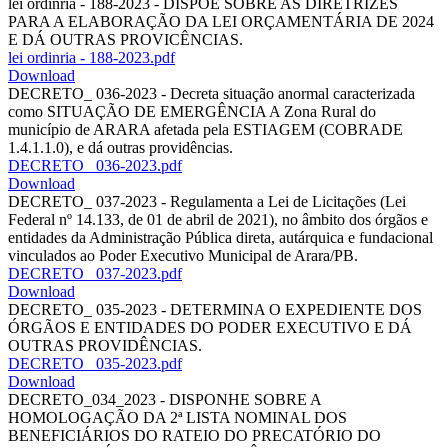
lei ordinria - 188-2023 - DISPÕE SOBRE AS DIRETRIZES
PARA A ELABORAÇÃO DA LEI ORÇAMENTÁRIA DE 2024
E DÁ OUTRAS PROVICÊNCIAS.
lei ordinria - 188-2023.pdf
Download
DECRETO_ 036-2023 - Decreta situação anormal caracterizada
como SITUAÇÃO DE EMERGÊNCIA A Zona Rural do
município de ARARA afetada pela ESTIAGEM (COBRADE
1.4.1.1.0), e dá outras providências.
DECRETO_ 036-2023.pdf
Download
DECRETO_ 037-2023 - Regulamenta a Lei de Licitações (Lei
Federal nº 14.133, de 01 de abril de 2021), no âmbito dos órgãos e
entidades da Administração Pública direta, autárquica e fundacional
vinculados ao Poder Executivo Municipal de Arara/PB.
DECRETO_ 037-2023.pdf
Download
DECRETO_ 035-2023 - DETERMINA O EXPEDIENTE DOS
ÓRGÃOS E ENTIDADES DO PODER EXECUTIVO E DÁ
OUTRAS PROVIDÊNCIAS.
DECRETO_ 035-2023.pdf
Download
DECRETO_034_2023 - DISPONHE SOBRE A
HOMOLOGAÇÃO DA 2ª LISTA NOMINAL DOS
BENEFICIÁRIOS DO RATEIO DO PRECATÓRIO DO