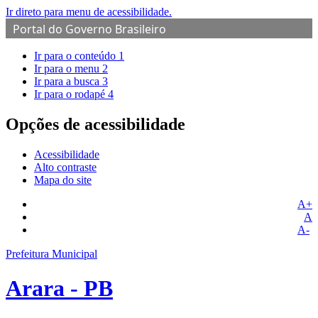
Ir direto para menu de acessibilidade.
Portal do Governo Brasileiro
Ir para o conteúdo
1
Ir para o menu
2
Ir para a busca
3
Ir para o rodapé
4
Opções de acessibilidade
Acessibilidade
Alto contraste
Mapa do site
A+
A
A-
Prefeitura Municipal
Arara - PB