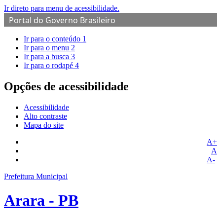
Ir direto para menu de acessibilidade.
Portal do Governo Brasileiro
Ir para o conteúdo
1
Ir para o menu
2
Ir para a busca
3
Ir para o rodapé
4
Opções de acessibilidade
Acessibilidade
Alto contraste
Mapa do site
A+
A
A-
Prefeitura Municipal
Arara - PB