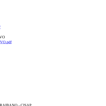
f
IVO
VO.pdf
RAIBANO - CISAP