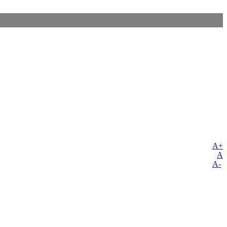
A+
A
A-