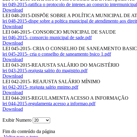
lei 049-2015-ratifica o protocolo de intenes ao consrcio intermunicipa
Download
LEI 048-2015-DISPÕE SOBRE A POLÍTICA MUNICIPAL D
lei 048-2015-dispe sobre a poltica municipal de atendimento aos direi
Download
LEI 046-2015- CONSORCIO MUNICIPAL DE SAUDE
lei 046-2015- consorcio municipal de sade.pdf
Download
LEI 045-2015- CRIA O CONSELHO DE SANEAMENTO BASIC
lei 045-2015- cria o conselho de saneamento bsico 1.pdf
Download
LEI 043-2015-REAJUSTA SALÁRIO DO MAGISTÉRIO
lei 043-2015-reajusta salrio do magistrio.pdf
Download
LEI 042-2015- REAJUSTA SALÁRIO MÍNIMO
lei 042-2015- reajusta salrio mnimo.pdf
Download
LEI 044-2015-REGULAMENTA ACESSO A INFORMAÇÃO
lei 044-2015-regulamenta acesso a informao.pdf
Download
Exibir Numero
Fim do conteúdo da página
Voltar para o topo