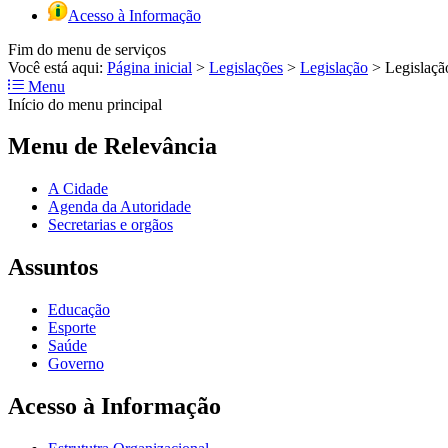
Acesso à Informação
Fim do menu de serviços
Você está aqui:
Página inicial
>
Legislações
>
Legislação
>
Legislaçã
Menu
Início do menu principal
Menu de Relevância
A Cidade
Agenda da Autoridade
Secretarias e orgãos
Assuntos
Educação
Esporte
Saúde
Governo
Acesso à Informação