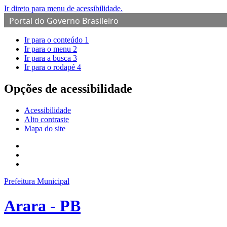
Ir direto para menu de acessibilidade.
Portal do Governo Brasileiro
Ir para o conteúdo
1
Ir para o menu
2
Ir para a busca
3
Ir para o rodapé
4
Opções de acessibilidade
Acessibilidade
Alto contraste
Mapa do site
Prefeitura Municipal
Arara - PB