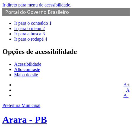
Ir direto para menu de acessibilidade.
Portal do Governo Brasileiro
Ir para o conteúdo
1
Ir para o menu
2
Ir para a busca
3
Ir para o rodapé
4
Opções de acessibilidade
Acessibilidade
Alto contraste
Mapa do site
A+
A
A-
Prefeitura Municipal
Arara - PB