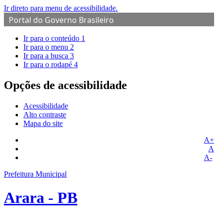
Ir direto para menu de acessibilidade.
Portal do Governo Brasileiro
Ir para o conteúdo
1
Ir para o menu
2
Ir para a busca
3
Ir para o rodapé
4
Opções de acessibilidade
Acessibilidade
Alto contraste
Mapa do site
A+
A
A-
Prefeitura Municipal
Arara - PB