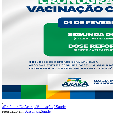
.
#PrefeituraDeArara
#Vacinação
#Saúde
registrado em:
Assuntos
,
Saúde